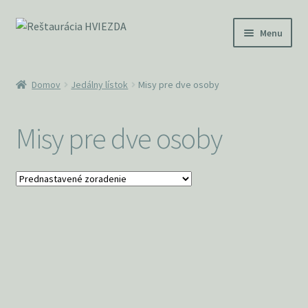
Preskočiť
Preskočiť
Menu
na
na
navigáciu
obsah
Denné menu
Domov
Jedálny lístok
Misy pre dve osoby
Jedálny lístok
Misy pre dve osoby
Pizza
Nápojový lístok
Alergény
Košík
Kontakt