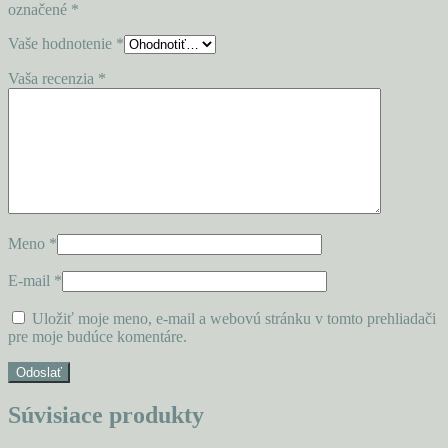
označené
*
Vaše hodnotenie
*
Vaša recenzia
*
Meno
*
E-mail
*
Uložiť moje meno, e-mail a webovú stránku v tomto prehliadači
pre moje budúce komentáre.
Súvisiace produkty