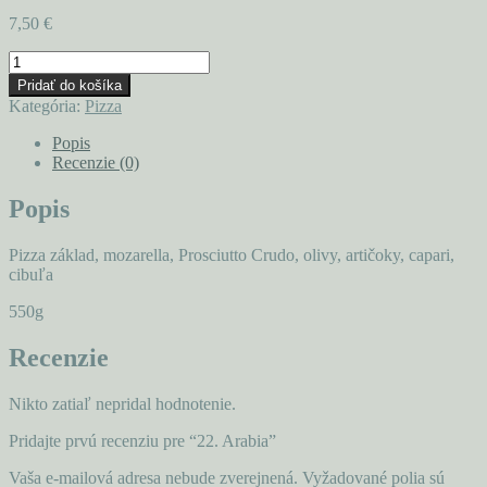
7,50
€
množstvo
22.
Pridať do košíka
Arabia
Kategória:
Pizza
Popis
Recenzie (0)
Popis
Pizza základ, mozarella, Prosciutto Crudo, olivy, artičoky, capari,
cibuľa
550g
Recenzie
Nikto zatiaľ nepridal hodnotenie.
Pridajte prvú recenziu pre “22. Arabia”
Vaša e-mailová adresa nebude zverejnená.
Vyžadované polia sú