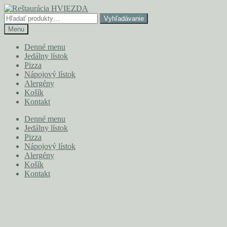
Preskočiť
Preskočiť
na
na
Hľadať:
Vyhľadávanie
navigáciu
obsah
Menu
Denné menu
Jedálny lístok
Pizza
Nápojový lístok
Alergény
Košík
Kontakt
Denné menu
Jedálny lístok
Pizza
Nápojový lístok
Alergény
Košík
Kontakt